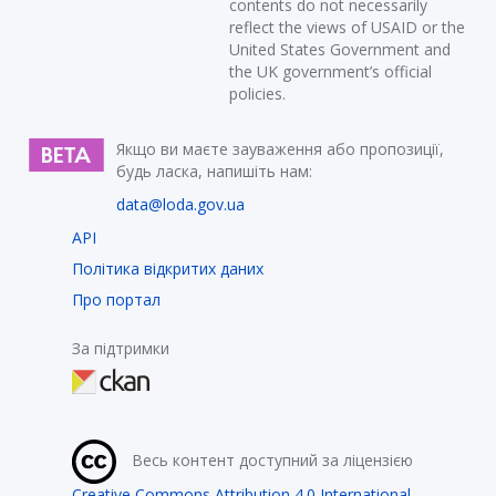
contents do not necessarily
reflect the views of USAID or the
United States Government and
the UK government’s official
policies.
Якщо ви маєте зауваження або пропозиції,
будь ласка, напишіть нам:
data@loda.gov.ua
API
Політика відкритих даних
Про портал
За підтримки
Весь контент доступний за ліцензією
Creative Commons Attribution 4.0 International