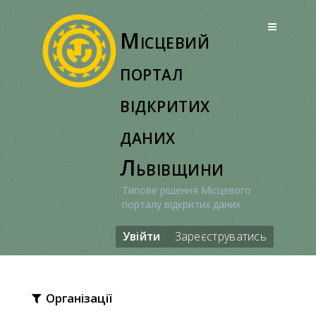
Перейти
до
Місцевий
вмісту
портал
відкритих
даних
Львівщини
Типове рішення Місцевого
порталу відкритих даних
Увійти
Зареєструватись
Організації