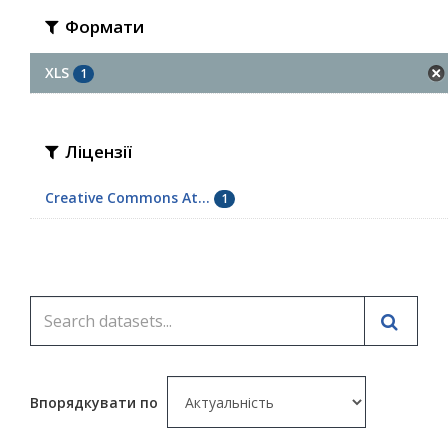
Формати
XLS
1
Ліцензії
Creative Commons At...
1
Впорядкувати по