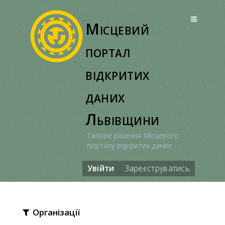
Перейти
до
Місцевий
вмісту
портал
відкритих
даних
Львівщини
Типове рішення Місцевого
порталу відкритих даних
Увійти
Зареєструватись
Організації