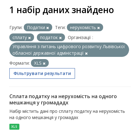
1 набір даних знайдено
Групи:
Податки
Теги:
нерухомість
сплату
податок
Організації :
Управління з питань цифрового розвитку Львівської
обласної державної адміністрації
Формати:
XLS
Фільтрувати результати
Сплата податку на нерухомість на одного
мешканця у громададх
Набір містить дані про сплату податку на нерухомість
на одного мешканця у громадах
XLS