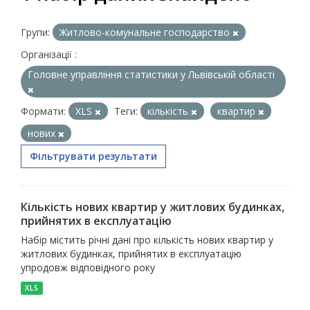
Групи:
Житлово-комунальне господарство
Організації :
Головне управління статистики у Львівській області
Формати:
XLS
Теги:
кількість
квартир
нових
Фільтрувати результати
Кількість нових квартир у житлових будинках,
прийнятих в експлуатацію
Набір містить річні дані про кількість нових квартир у
житлових будинках, прийнятих в експлуатацію
упродовж відповідного року
XLS