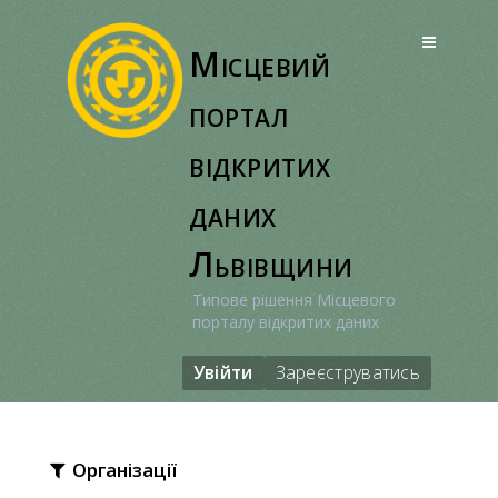
Перейти
до
Місцевий
вмісту
портал
відкритих
даних
Львівщини
Типове рішення Місцевого
порталу відкритих даних
Увійти
Зареєструватись
Організації