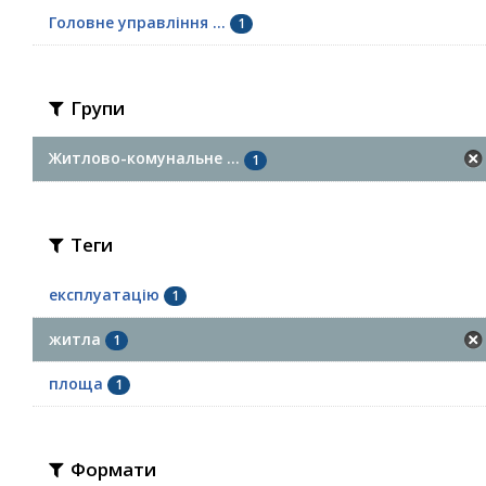
Головне управління ...
1
Групи
Житлово-комунальне ...
1
Теги
експлуатацію
1
житла
1
площа
1
Формати