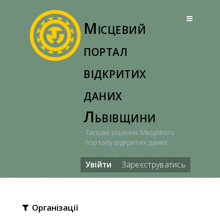
Перейти
до
Місцевий
вмісту
портал
відкритих
даних
Львівщини
Типове рішення Місцевого
порталу відкритих даних
Увійти
Зареєструватись
Організації