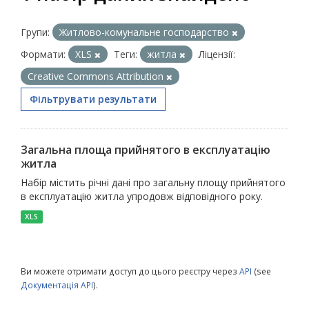
Групи:
Житлово-комунальне господарство
Формати:
XLS
Теги:
житла
Ліцензії:
Creative Commons Attribution
Фільтрувати результати
Загальна площа прийнятого в експлуатацію
житла
Набір містить річні дані про загальну площу прийнятого
в експлуатацію житла упродовж відповідного року.
XLS
Ви можете отримати доступ до цього реєстру через
API
(see
Документація API
).