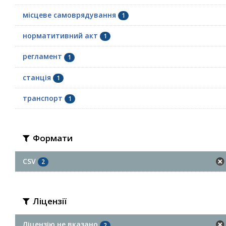
місцеве самоврядування
1
норматитивний акт
1
регламент
1
станція
1
транспорт
1
Формати
CSV
2
Ліцензії
Ліцензію не вказано
2