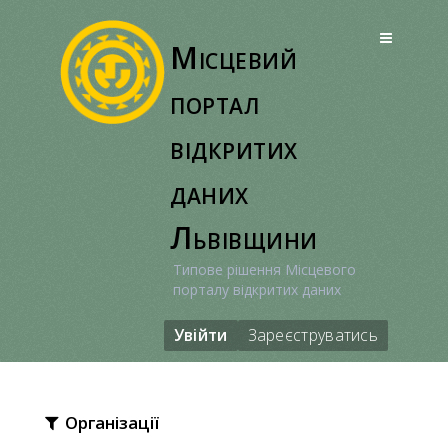
Перейти
до
Місцевий
вмісту
портал
відкритих
даних
Львівщини
Типове рішення Місцевого
порталу відкритих даних
Увійти
Зареєструватись
Організації