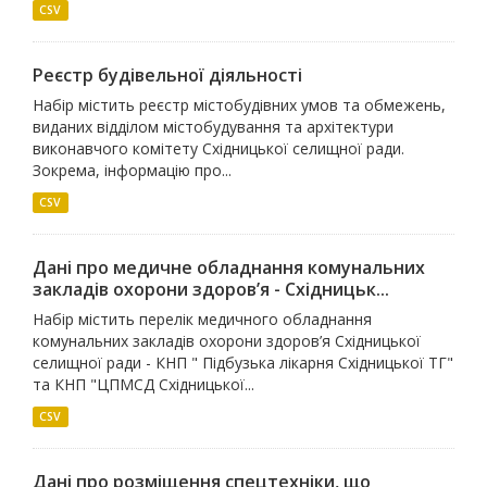
CSV
Реєстр будівельної діяльності
Набір містить реєстр містобудівних умов та обмежень,
виданих відділом містобудування та архітектури
виконавчого комітету Східницької селищної ради.
Зокрема, інформацію про...
CSV
Дані про медичне обладнання комунальних
закладів охорони здоров’я - Східницьк...
Набір містить перелік медичного обладнання
комунальних закладів охорони здоров’я Східницької
селищної ради - КНП " Підбузька лікарня Східницької ТГ"
та КНП "ЦПМСД Східницької...
CSV
Дані про розміщення спецтехніки, що