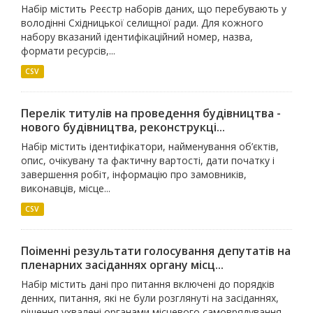
Набір містить Реєстр наборів даних, що перебувають у
володінні Східницької селищної ради. Для кожного
набору вказаний ідентифікаційний номер, назва,
формати ресурсів,...
CSV
Перелік титулів на проведення будівництва -
нового будівництва, реконструкці...
Набір містить ідентифікатори, найменування об’єктів,
опис, очікувану та фактичну вартості, дати початку і
завершення робіт, інформацію про замовників,
виконавців, місце...
CSV
Поіменні результати голосування депутатів на
пленарних засіданнях органу місц...
Набір містить дані про питання включені до порядків
денних, питання, які не були розглянуті на засіданнях,
рішення ухвалені органами місцевого самоврядування,