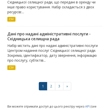
Східницької селищної ради, що передані в оренду чи
інше право користування. Набір складається з двох
ресурсів:...
CSV
Дані про надані адміністративні послуги -
Східницька селищна рада
Набір містить дані про надані адміністративні послуги
Центром надання послуг Східницької селищної ради.
Зокрема, ідентифікатор, дату звернення, інформацію
про послугу, суб’єктів...
CSV
1
2
3
»
Ви можете отримати доступ до цього реєстру через
API
(see