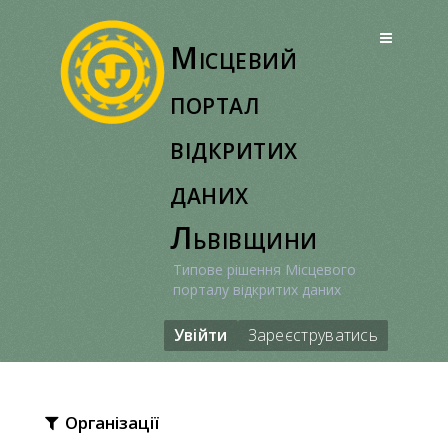
Перейти
до
Місцевий
вмісту
портал
відкритих
даних
Львівщини
Типове рішення Місцевого
порталу відкритих даних
Увійти
Зареєструватись
Організації