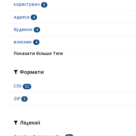
користувач
5
адреса
4
будинок
4
власник
4
Показати більше Теги
Формати
CSV
52
ZIP
3
Ліцензії