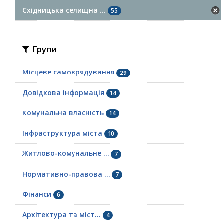
Східницька селищна ...
55
Групи
Місцеве самоврядування
29
Довідкова інформація
14
Комунальна власність
14
Інфраструктура міста
10
Житлово-комунальне ...
7
Нормативно-правова ...
7
Фінанси
6
Архітектура та міст...
4