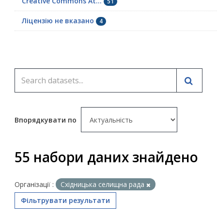
Creative Commons At...
51
Ліцензію не вказано
4
Впорядкувати по
55 набори даних знайдено
Організації :
Східницька селищна рада
Фільтрувати результати