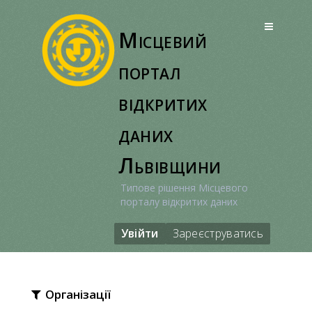
Перейти
до
Місцевий
вмісту
портал
відкритих
даних
Львівщини
Типове рішення Місцевого
порталу відкритих даних
Увійти
Зареєструватись
Організації