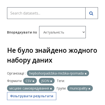
Впорядкувати по
Не було знайдено жодного
набору даних
Організації :
hepbohorpadcbka-micbka-rpomada
Формати:
CSV
JSON
Теги:
місцеве самоврядування
Групи:
municipality
Фільтрувати результати