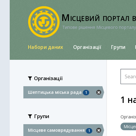
Перейти
до
Місцевий портал 
вмісту
Типове рішення Місцевого порталу
Набори даних
Організації
Групи
Організації
Шептицька міська рада
1
1 н
Групи
Організа
Місце
Місцеве самоврядування
1