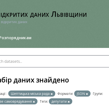
відкритих даних Львівщини
 відкритих даних
Розпорядникам
абір даних знайдено
ції :
Шептицька міська рада
Формати:
JSON
Групи:
ве самоврядування
Теги:
депутати