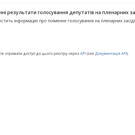
ні результати голосування депутатів на пленарних зас
містить інформацію про поіменне голосування на пленарних засід
те отримати доступ до цього реєстру через
API
(see
Документація API
).