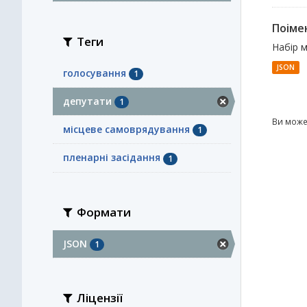
Поімен
Теги
Набір 
JSON
голосування
1
депутати
1
Ви може
місцеве самоврядування
1
пленарні засідання
1
Формати
JSON
1
Ліцензії