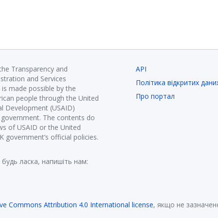
 the Transparency and
API
istration and Services
Політика відкритих дани
is made possible by the
Про портал
ican people through the United
nal Development (USAID)
K government. The contents do
ews of USAID or the United
government’s official policies.
 будь ласка, напишіть нам:
ive Commons Attribution 4.0 International license
, якщо не зазначен