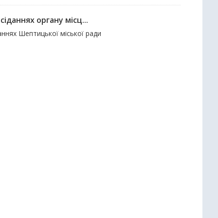
іданнях органу місц...
аннях Шептицької міської ради