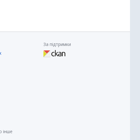
За підтримки
х
о інше