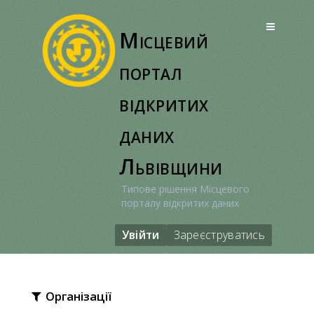
Перейти
до
Місцевий
вмісту
портал
відкритих
даних
Львівщини
Типове рішення Місцевого
порталу відкритих даних
Увійти
Зареєструватись
Організації