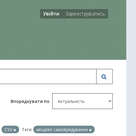
Увійти
Зареєструватись
Впорядкувати по
CSV
Теги:
місцеве самоврядування