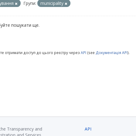
ування
Групи:
municipality
уйте пошукати ще.
те отримати доступ до цього реєстру через
API
(see
Документація API
).
 the Transparency and
API
istration and Services