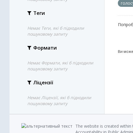
голос
Теги
Попроб
Немає Теги, які б підходили
пошуковому запиту
Формати
Ви може
Немає Формати, які б підходили
пошуковому запиту
Ліцензії
Немає Ліцензії, які б підходили
пошуковому запиту
The website is created within
Accountability in Public Admin