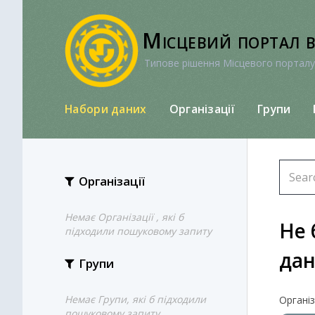
Перейти
до
Місцевий портал 
вмісту
Типове рішення Місцевого порталу
Набори даних
Організації
Групи
Організації
Немає Організації , які б
Не 
підходили пошуковому запиту
да
Групи
Немає Групи, які б підходили
Організа
пошуковому запиту