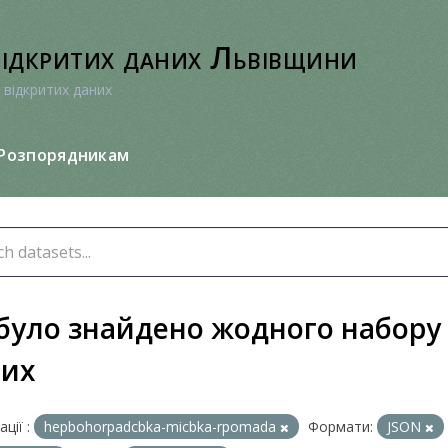
відкритих даних Львівщини
 відкритих даних
Розпорядникам
було знайдено жодного набору
них
ції :
hepbohorpadcbka-micbka-rpomada
Формати:
JSON