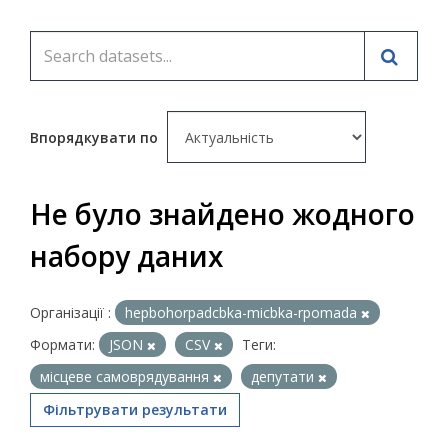
Впорядкувати по
Не було знайдено жодного
набору даних
Організації :
hepbohorpadcbka-micbka-rpomada
Формати:
JSON
CSV
Теги:
місцеве самоврядування
депутати
Фільтрувати результати