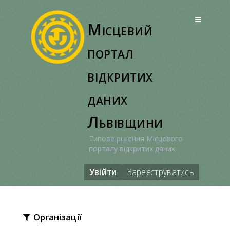
Перейти
до
Місцевий
вмісту
портал
відкритих
даних
Львівщини
Типове рішення Місцевого
порталу відкритих даних
Увійти
Зареєструватись
Організації