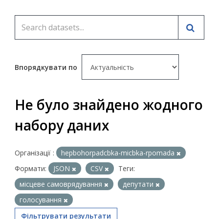
Впорядкувати по
Не було знайдено жодного
набору даних
Організації :
hepbohorpadcbka-micbka-rpomada
Формати:
JSON
CSV
Теги:
місцеве самоврядування
депутати
голосування
Фільтрувати результати