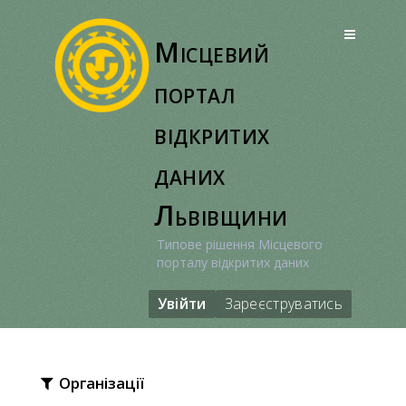
Перейти
до
Місцевий
вмісту
портал
відкритих
даних
Львівщини
Типове рішення Місцевого
порталу відкритих даних
Увійти
Зареєструватись
Організації