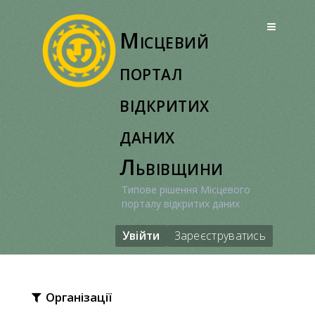
Перейти
до
Місцевий
вмісту
портал
відкритих
даних
Львівщини
Типове рішення Місцевого
порталу відкритих даних
Увійти
Зареєструватись
Організації