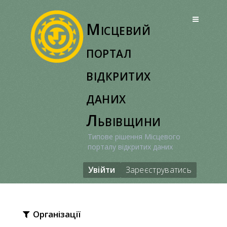
Перейти
до
Місцевий
вмісту
портал
відкритих
даних
Львівщини
Типове рішення Місцевого
порталу відкритих даних
Увійти
Зареєструватись
Організації