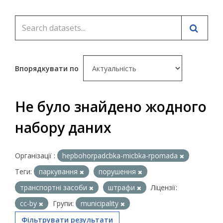
Впорядкувати по
Не було знайдено жодного
набору даних
Організації :
hepbohorpadcbka-micbka-rpomada
Теги:
паркування
порушення
транспортні засоби
штрафи
Ліцензії:
cc-by
Групи:
municipality
Фільтрувати результати