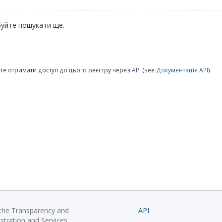
уйте пошукати ще.
те отримати доступ до цього реєстру через
API
(see
Документація API
).
 the Transparency and
API
istration and Services