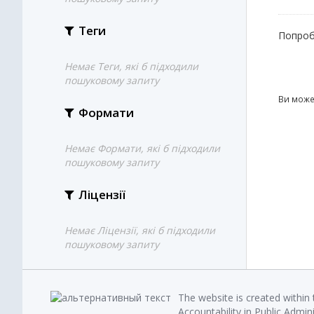
Теги
Попроб
Немає Теги, які б підходили
пошуковому запиту
Ви може
Формати
Немає Формати, які б підходили
пошуковому запиту
Ліцензії
Немає Ліцензії, які б підходили
пошуковому запиту
The website is created within
Accountability in Public Admin