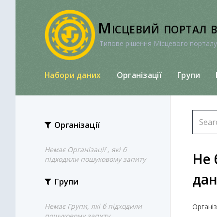
Перейти
до
Місцевий портал 
вмісту
Типове рішення Місцевого порталу
Набори даних
Організації
Групи
Організації
Немає Організації , які б
Не 
підходили пошуковому запиту
да
Групи
Немає Групи, які б підходили
Організа
пошуковому запиту