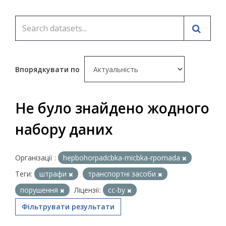
Впорядкувати по
Не було знайдено жодного
набору даних
Організації :
hepbohorpadcbka-micbka-rpomada
Теги:
штрафи
транспортні засоби
порушення
Ліцензії:
cc-by
Фільтрувати результати