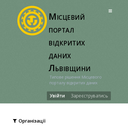
Перейти
до
Місцевий
вмісту
портал
відкритих
даних
Львівщини
Типове рішення Місцевого
порталу відкритих даних
Увійти
Зареєструватись
Організації