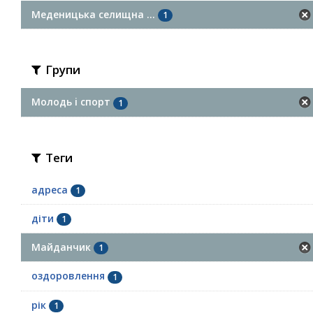
Меденицька селищна ...
1
Групи
Молодь i спорт
1
Теги
адреса
1
діти
1
Майданчик
1
оздоровлення
1
рік
1