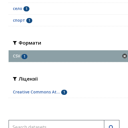
село
1
спорт
1
Формати
CSV
1
Ліцензії
Creative Commons At...
1