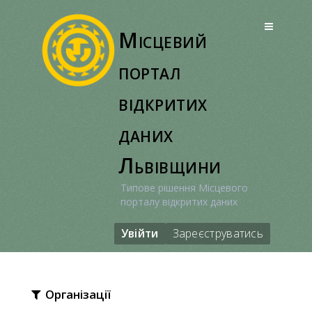
Перейти
до
Місцевий
вмісту
портал
відкритих
даних
Львівщини
Типове рішення Місцевого
порталу відкритих даних
Увійти
Зареєструватись
Організації