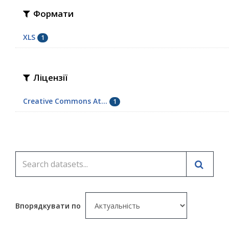
Формати
XLS
1
Ліцензії
Creative Commons At...
1
Впорядкувати по