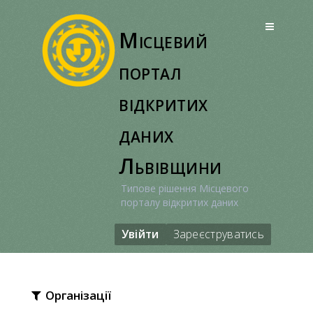
Перейти
до
Місцевий
вмісту
портал
відкритих
даних
Львівщини
Типове рішення Місцевого
порталу відкритих даних
Увійти
Зареєструватись
Організації