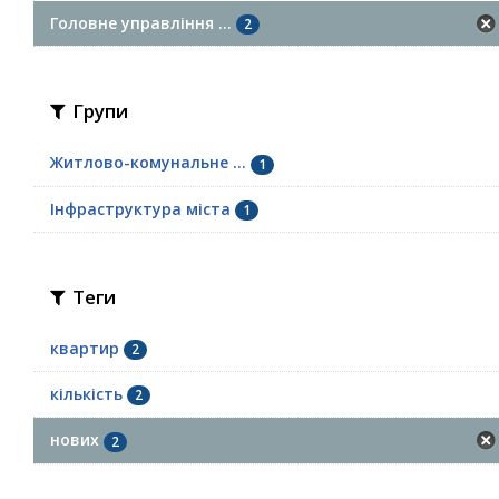
Головне управління ...
2
Групи
Житлово-комунальне ...
1
Інфраструктура міста
1
Теги
квартир
2
кількість
2
нових
2