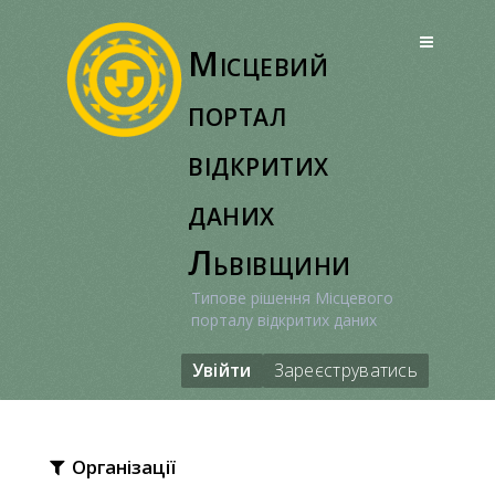
Перейти
до
Місцевий
вмісту
портал
відкритих
даних
Львівщини
Типове рішення Місцевого
порталу відкритих даних
Увійти
Зареєструватись
Організації