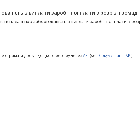
ованість з виплати заробітної плати в розрізі громад
істить дані про заборгованість з виплати заробітної плати в роз
те отримати доступ до цього реєстру через
API
(see
Документація API
).