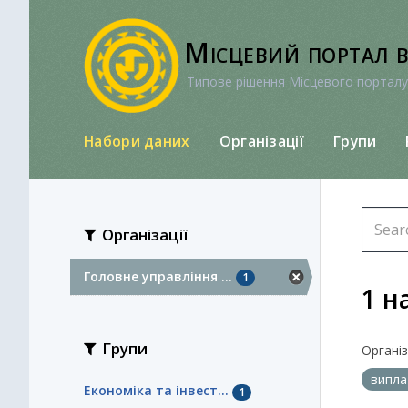
Перейти
до
Місцевий портал 
вмісту
Типове рішення Місцевого порталу
Набори даних
Організації
Групи
Організації
Головне управління ...
1
1 н
Групи
Організа
випл
Економіка та інвест...
1