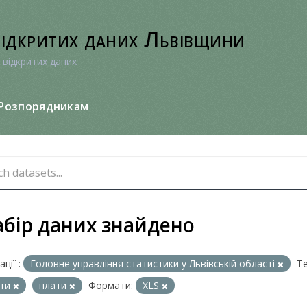
відкритих даних Львівщини
 відкритих даних
Розпорядникам
абір даних знайдено
ції :
Головне управління статистики у Львівській області
Те
ати
плати
Формати:
XLS