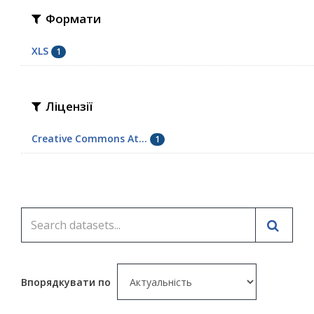
Формати
XLS
1
Ліцензії
Creative Commons At...
1
Впорядкувати по