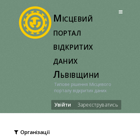
Перейти
до
Місцевий
вмісту
портал
відкритих
даних
Львівщини
Типове рішення Місцевого
порталу відкритих даних
Увійти
Зареєструватись
Організації