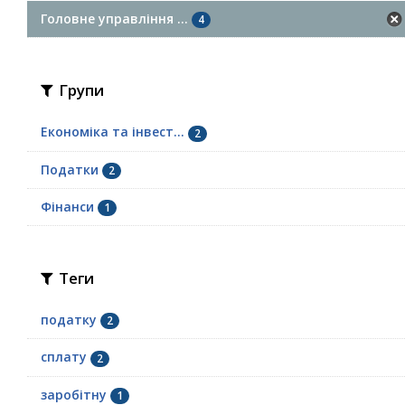
Головне управління ...
4
Групи
Економіка та інвест...
2
Податки
2
Фінанси
1
Теги
податку
2
сплату
2
заробітну
1