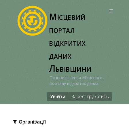
Перейти
до
Місцевий
вмісту
портал
відкритих
даних
Львівщини
Типове рішення Місцевого
порталу відкритих даних
Увійти
Зареєструватись
Організації