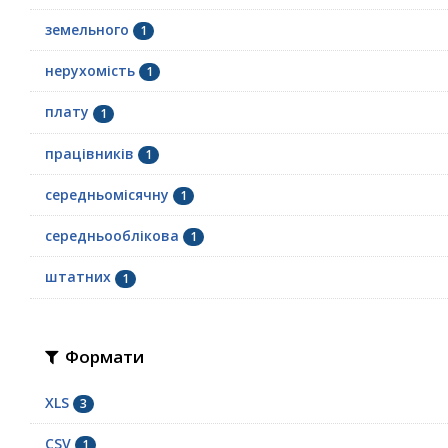
земельного
1
нерухомість
1
плату
1
працівників
1
середньомісячну
1
середньооблікова
1
штатних
1
Формати
XLS
3
CSV
1