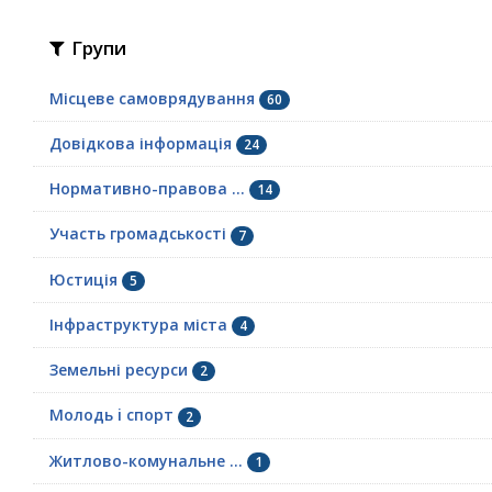
Групи
Місцеве самоврядування
60
Довідкова інформація
24
Нормативно-правова ...
14
Участь громадськості
7
Юстиція
5
Інфраструктура міста
4
Земельні ресурси
2
Молодь i спорт
2
Житлово-комунальне ...
1