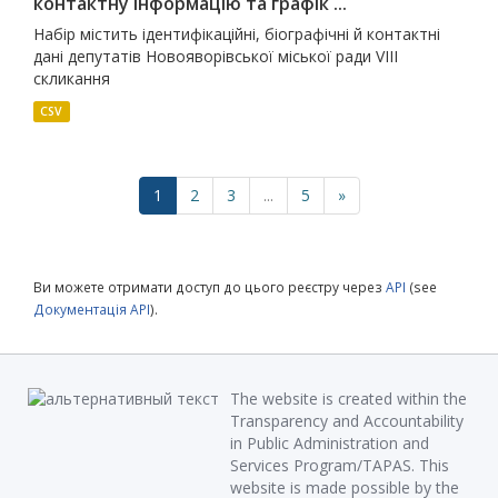
контактну інформацію та графік ...
Набір містить ідентифікаційні, біографічні й контактні
дані депутатів Новояворівської міської ради VIII
скликання
CSV
1
2
3
...
5
»
Ви можете отримати доступ до цього реєстру через
API
(see
Документація API
).
The website is created within the
Transparency and Accountability
in Public Administration and
Services Program/TAPAS. This
website is made possible by the