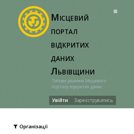
Перейти
до
Місцевий
вмісту
портал
відкритих
даних
Львівщини
Типове рішення Місцевого
порталу відкритих даних
Увійти
Зареєструватись
Організації