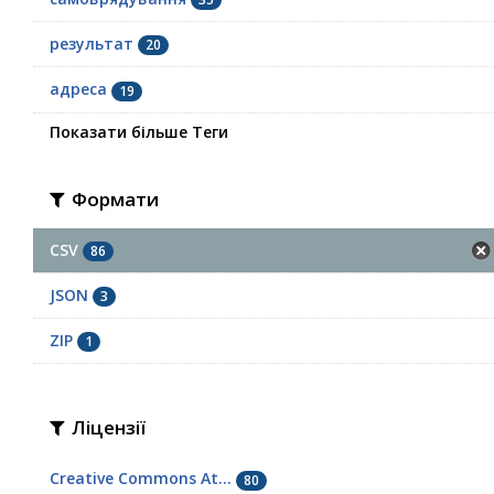
результат
20
адреса
19
Показати більше Теги
Формати
CSV
86
JSON
3
ZIP
1
Ліцензії
Creative Commons At...
80