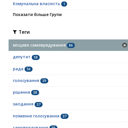
Комунальна власність
1
Показати більше Групи
Теги
місцеве самоврядування
86
депутат
58
рада
56
голосування
39
рішення
38
засідання
37
поіменне голосування
37
самоврядування
35