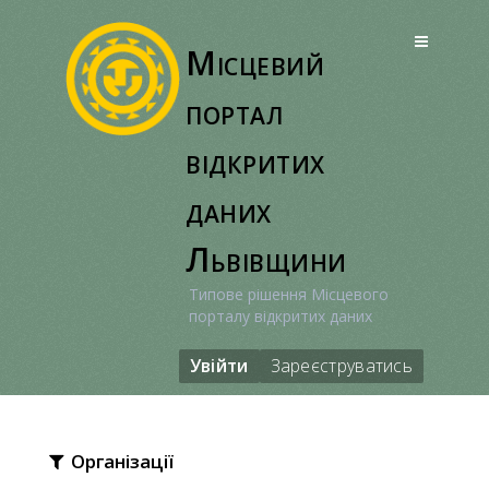
Перейти
до
Місцевий
вмісту
портал
відкритих
даних
Львівщини
Типове рішення Місцевого
порталу відкритих даних
Увійти
Зареєструватись
Організації