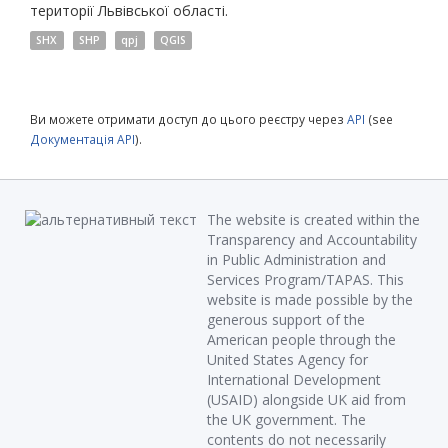
території Львівської області.
SHX
SHP
qpj
QGIS
Ви можете отримати доступ до цього реєстру через
API
(see
Документація API
).
The website is created within the
Transparency and Accountability
in Public Administration and
Services Program/TAPAS. This
website is made possible by the
generous support of the
American people through the
United States Agency for
International Development
(USAID) alongside UK aid from
the UK government. The
contents do not necessarily