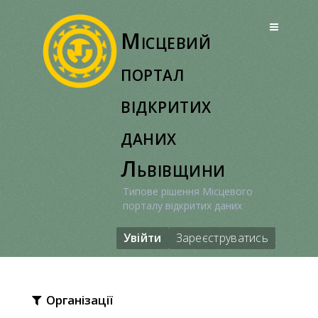
Перейти
до
Місцевий
вмісту
портал
відкритих
даних
Львівщини
Типове рішення Місцевого
порталу відкритих даних
Увійти
Зареєструватись
Організації