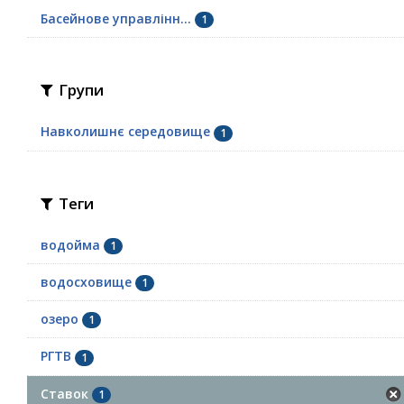
Басейнове управлінн...
1
Групи
Навколишнє середовище
1
Теги
водойма
1
водосховище
1
озеро
1
РГТВ
1
Ставок
1