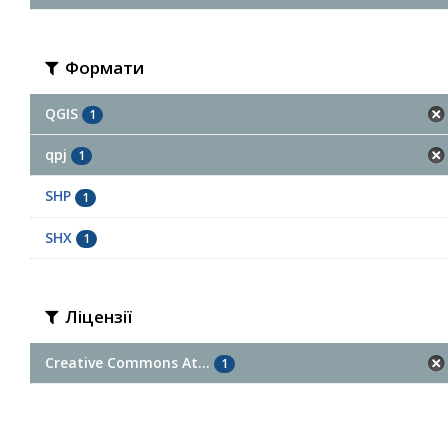
Формати
QGIS
1
qpj
1
SHP
1
SHX
1
Ліцензії
Creative Commons At...
1