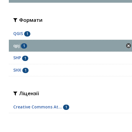
Формати
QGIS
1
qpj
1
SHP
1
SHX
1
Ліцензії
Creative Commons At...
1