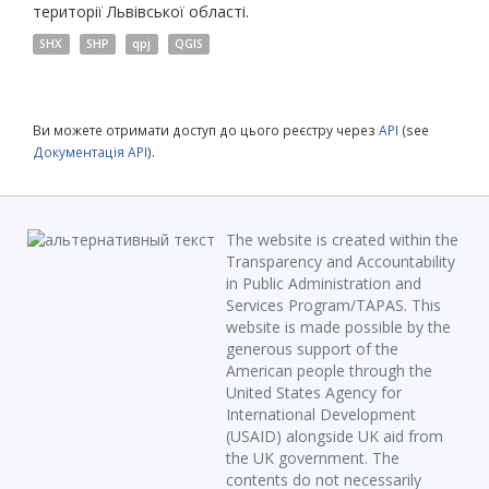
території Львівської області.
SHX
SHP
qpj
QGIS
Ви можете отримати доступ до цього реєстру через
API
(see
Документація API
).
The website is created within the
Transparency and Accountability
in Public Administration and
Services Program/TAPAS. This
website is made possible by the
generous support of the
American people through the
United States Agency for
International Development
(USAID) alongside UK aid from
the UK government. The
contents do not necessarily