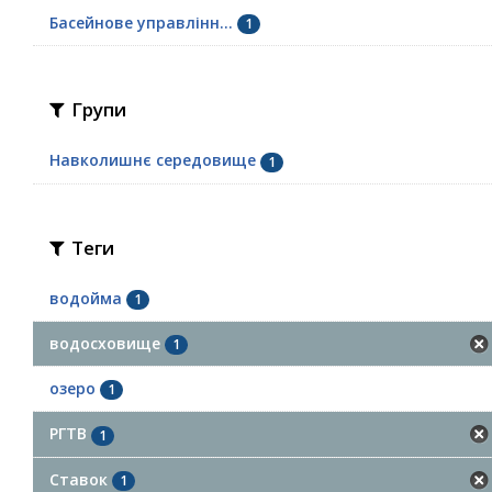
Басейнове управлінн...
1
Групи
Навколишнє середовище
1
Теги
водойма
1
водосховище
1
озеро
1
РГТВ
1
Ставок
1