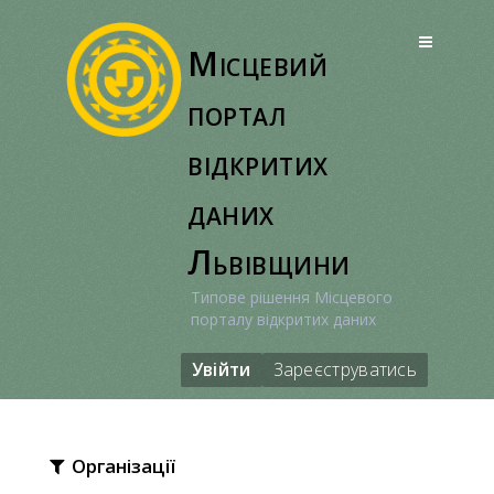
Перейти
до
Місцевий
вмісту
портал
відкритих
даних
Львівщини
Типове рішення Місцевого
порталу відкритих даних
Увійти
Зареєструватись
Організації