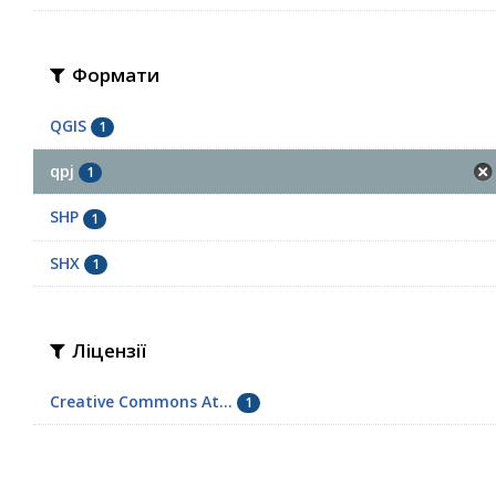
Формати
QGIS
1
qpj
1
SHP
1
SHX
1
Ліцензії
Creative Commons At...
1