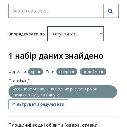
Впорядкувати по
1 набір даних знайдено
Формати:
qpj
Теги:
озеро
водойма
Організації :
Басейнове управління водних ресурсів річок
Західного Бугу та Сяну
Фільтрувати результати
Площинні водні об'єкти (озера, ставки,