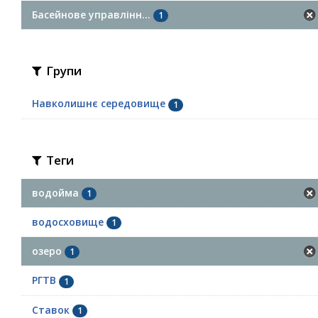
Басейнове управлінн...
1
Групи
Навколишнє середовище
1
Теги
водойма
1
водосховище
1
озеро
1
РГТВ
1
Ставок
1