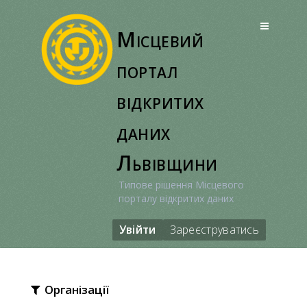
Перейти
до
Місцевий
вмісту
портал
відкритих
даних
Львівщини
Типове рішення Місцевого
порталу відкритих даних
Увійти
Зареєструватись
Організації