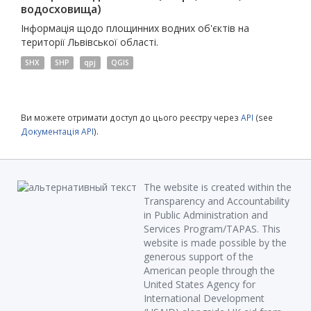
водосховища)
Інформація щодо площинних водних об'єктів на
території Львівської області.
SHX
SHP
qpj
QGIS
Ви можете отримати доступ до цього реєстру через
API
(see
Документація API
).
The website is created within the
Transparency and Accountability
in Public Administration and
Services Program/TAPAS. This
website is made possible by the
generous support of the
American people through the
United States Agency for
International Development