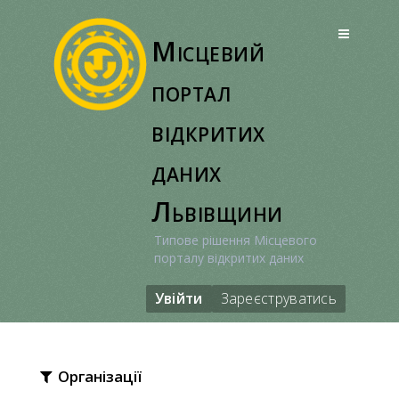
Перейти
до
Місцевий
вмісту
портал
відкритих
даних
Львівщини
Типове рішення Місцевого
порталу відкритих даних
Увійти
Зареєструватись
Організації