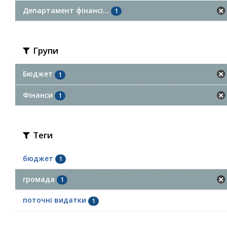
Департамент фінансі...
1
Групи
Бюджет
1
Фінанси
1
Теги
бюджет
1
громада
1
поточні видатки
1