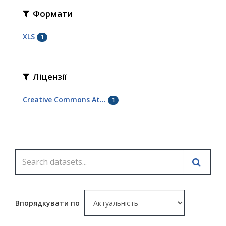
Формати
XLS
1
Ліцензії
Creative Commons At...
1
Впорядкувати по