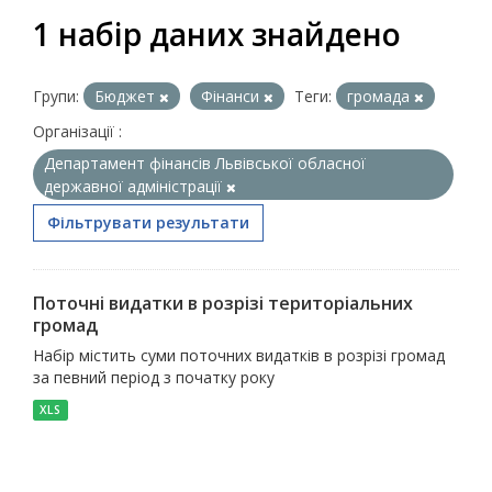
1 набір даних знайдено
Групи:
Бюджет
Фінанси
Теги:
громада
Організації :
Департамент фінансів Львівської обласної
державної адміністрації
Фільтрувати результати
Поточні видатки в розрізі територіальних
громад
Набір містить суми поточних видатків в розрізі громад
за певний період з початку року
XLS