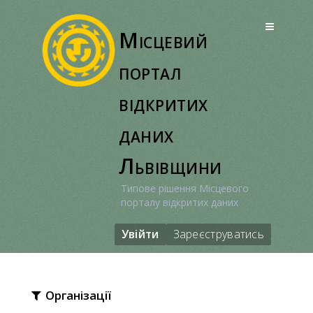
Перейти
до
Місцевий
вмісту
портал
відкритих
даних
Львівщини
Типове рішення Місцевого
порталу відкритих даних
Увійти
Зареєструватись
Організації