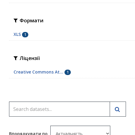
Формати
XLS
1
Ліцензії
Creative Commons At...
1
Впорядкувати по