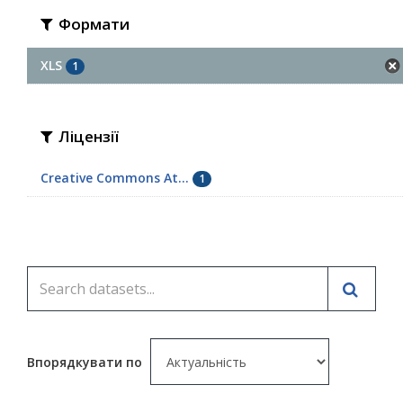
Формати
XLS
1
Ліцензії
Creative Commons At...
1
Впорядкувати по