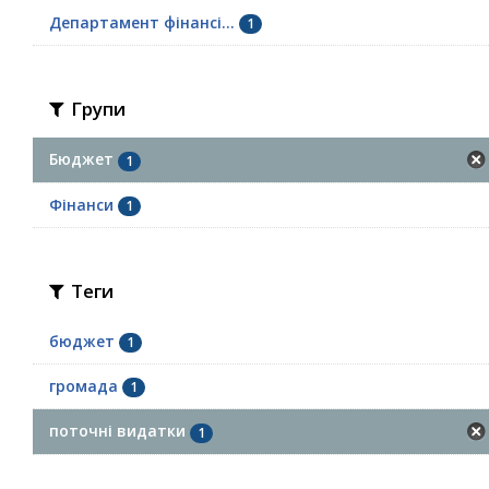
Департамент фінансі...
1
Групи
Бюджет
1
Фінанси
1
Теги
бюджет
1
громада
1
поточні видатки
1