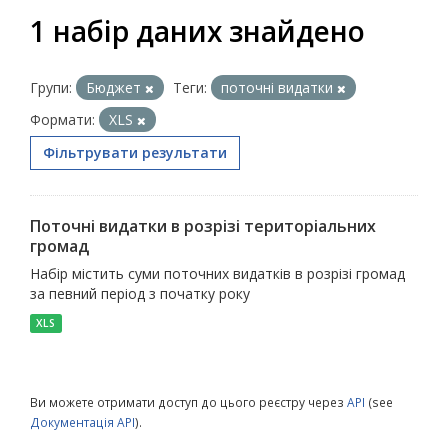
1 набір даних знайдено
Групи:
Бюджет
Теги:
поточні видатки
Формати:
XLS
Фільтрувати результати
Поточні видатки в розрізі територіальних
громад
Набір містить суми поточних видатків в розрізі громад
за певний період з початку року
XLS
Ви можете отримати доступ до цього реєстру через
API
(see
Документація API
).