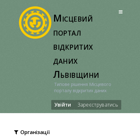
Перейти
до
Місцевий
вмісту
портал
відкритих
даних
Львівщини
Типове рішення Місцевого
порталу відкритих даних
Увійти
Зареєструватись
Організації