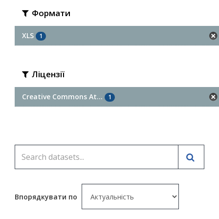
Формати
XLS
1
Ліцензії
Creative Commons At...
1
Впорядкувати по