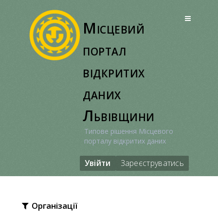
Перейти
до
Місцевий
вмісту
портал
відкритих
даних
Львівщини
Типове рішення Місцевого
порталу відкритих даних
Увійти
Зареєструватись
Організації