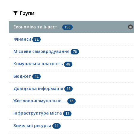
Групи
Економіка та інвест...
196
Фінанси
82
Місцеве самоврядування
76
Комунальна власність
48
Бюджет
42
Довідкова інформація
19
Житлово-комунальне ...
16
Інфраструктура міста
12
Земельні ресурси
11