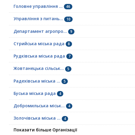
Головне управління ...
46
Управління з питань...
10
Департамент агропро...
9
Стрийська міська рада
8
Рудківська міська рада
7
Жовтанецька сільськ...
5
Радехівська міська ...
5
Буська міська рада
4
Добромильська міськ...
4
Золочівська міська ...
4
Показати більше Організації