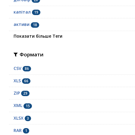
капітал
19
активи
18
Показати більше Теги
Формати
CSV
86
XLS
66
ZIP
29
XML
15
XLSX
3
RAR
1