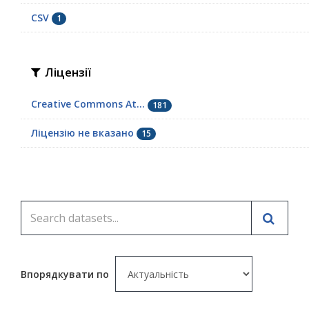
СSV
1
Ліцензії
Creative Commons At...
181
Ліцензію не вказано
15
Впорядкувати по