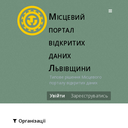
Перейти
до
Місцевий
вмісту
портал
відкритих
даних
Львівщини
Типове рішення Місцевого
порталу відкритих даних
Увійти
Зареєструватись
Організації