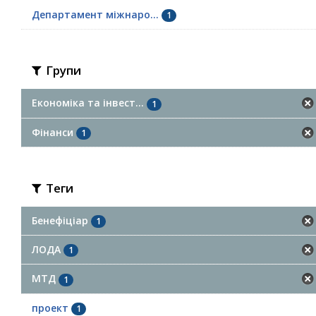
Департамент міжнаро...
1
Групи
Економіка та інвест...
1
Фінанси
1
Теги
Бенефіціар
1
ЛОДА
1
МТД
1
проект
1