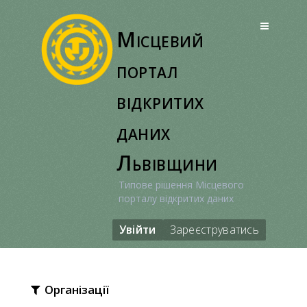
Перейти
до
Місцевий
вмісту
портал
відкритих
даних
Львівщини
Типове рішення Місцевого
порталу відкритих даних
Увійти
Зареєструватись
Організації