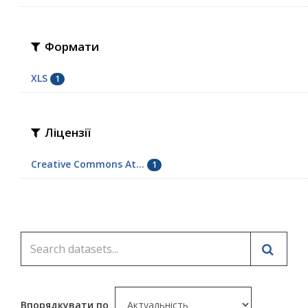
Формати
XLS
1
Ліцензії
Creative Commons At...
1
Впорядкувати по