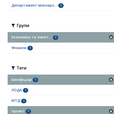
Департамент міжнаро...
1
Групи
Економіка та інвест...
1
Фінанси
1
Теги
Бенефіціар
1
ЛОДА
1
МТД
1
проект
1