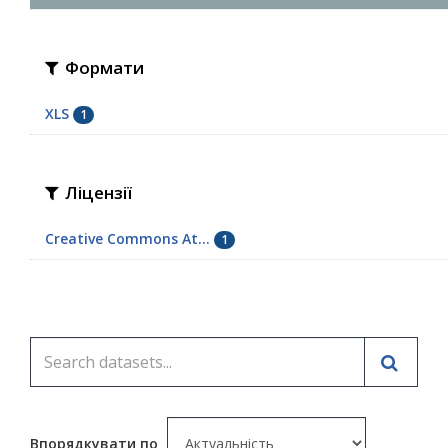
Формати
XLS
1
Ліцензії
Creative Commons At...
1
Впорядкувати по