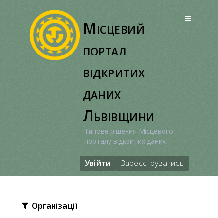
Перейти
до
Місцевий
вмісту
портал
відкритих
даних
Львівщини
Типове рішення Місцевого
порталу відкритих даних
Увійти
Зареєструватись
Організації