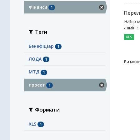
Фінанси
1
Перел
Набір м
адмініс
Теги
XLS
Бенефіціар
1
ЛОДА
1
Ви може
МТД
1
проект
1
Формати
XLS
1