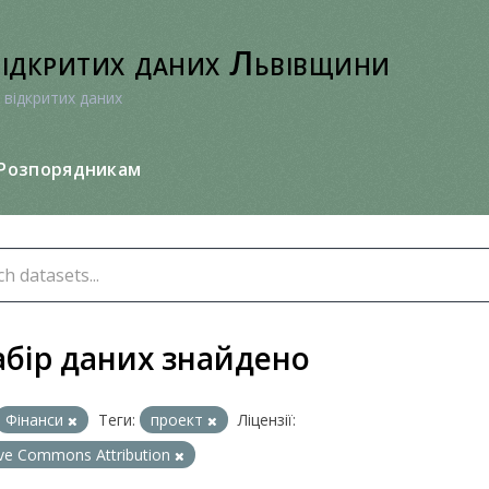
відкритих даних Львівщини
 відкритих даних
Розпорядникам
абір даних знайдено
Фінанси
Теги:
проект
Ліцензії:
ive Commons Attribution