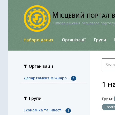
Перейти
до
Місцевий портал 
вмісту
Типове рішення Місцевого порталу
Набори даних
Організації
Групи
Організації
Департамент міжнаро...
1
1 н
Групи
Групи:
Creat
Економіка та інвест...
1