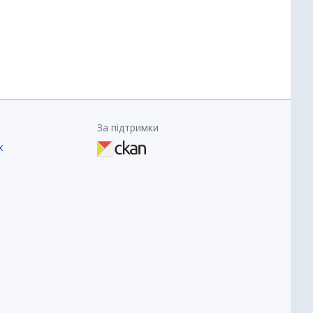
За підтримки
х