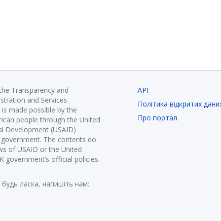
 the Transparency and
API
istration and Services
Політика відкритих дани
is made possible by the
Про портал
ican people through the United
nal Development (USAID)
K government. The contents do
ews of USAID or the United
government’s official policies.
 будь ласка, напишіть нам: