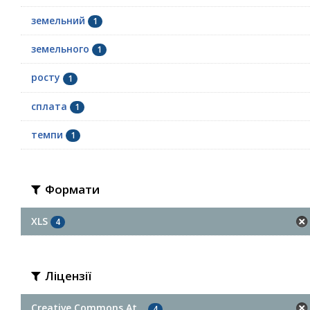
земельний
1
земельного
1
росту
1
сплата
1
темпи
1
Формати
XLS
4
Ліцензії
Creative Commons At...
4