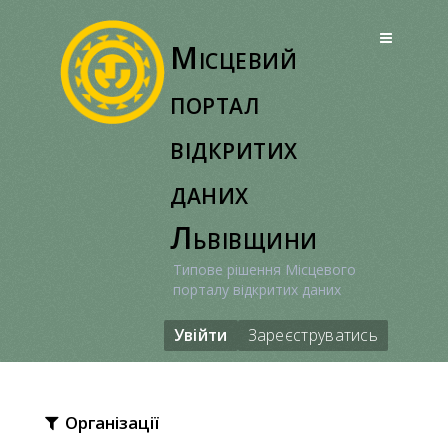
Перейти
до
Місцевий
вмісту
портал
відкритих
даних
Львівщини
Типове рішення Місцевого
порталу відкритих даних
Увійти
Зареєструватись
Організації