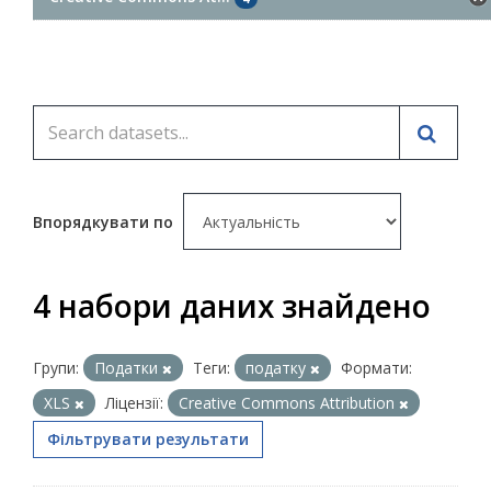
Впорядкувати по
4 набори даних знайдено
Групи:
Податки
Теги:
податку
Формати:
XLS
Ліцензії:
Creative Commons Attribution
Фільтрувати результати