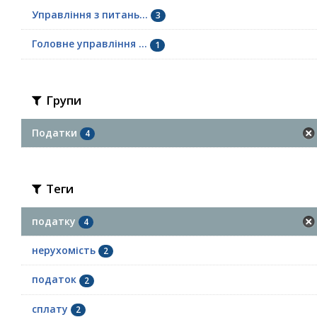
Управління з питань...
3
Головне управління ...
1
Групи
Податки
4
Теги
податку
4
нерухомість
2
податок
2
сплату
2