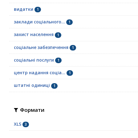
видатки
1
заклади соціального...
1
захист населення
1
соціальне забезпечення
1
соціальні послуги
1
центр надання соціа...
1
штатні одиниці
1
Формати
XLS
3