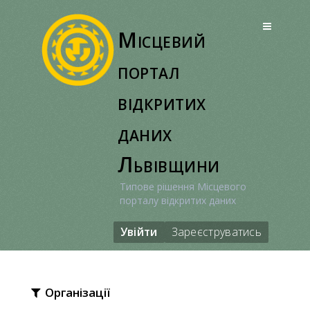
Перейти
до
Місцевий
вмісту
портал
відкритих
даних
Львівщини
Типове рішення Місцевого
порталу відкритих даних
Увійти
Зареєструватись
Організації