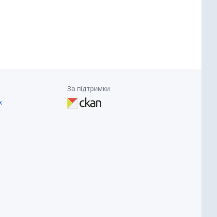
За підтримки
х