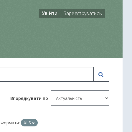
Увійти
Зареєструватись
Впорядкувати по
Формати:
XLS