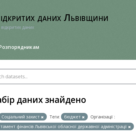
відкритих даних Львівщини
 відкритих даних
Розпорядникам
абір даних знайдено
Соціальний захист
Теги:
бюджет
Організації :
тамент фінансів Львівської обласної державної адміністрації