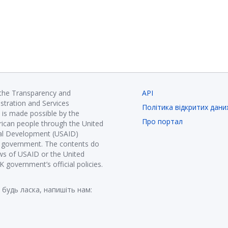
 the Transparency and
API
istration and Services
Політика відкритих дани
is made possible by the
Про портал
ican people through the United
nal Development (USAID)
K government. The contents do
ews of USAID or the United
government’s official policies.
 будь ласка, напишіть нам: