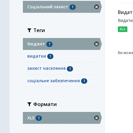
Соціальний захист
1
Видат
Видатки
Теги
XLS
бюджет
1
Ви може
видатки
1
захист населення
1
соціальне забезпечення
1
Формати
XLS
1