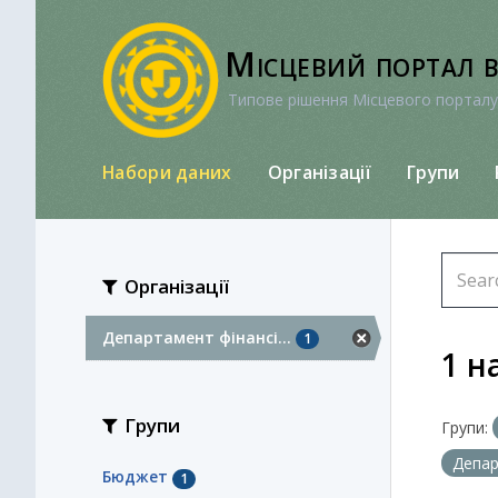
Перейти
до
Місцевий портал 
вмісту
Типове рішення Місцевого порталу
Набори даних
Організації
Групи
Організації
Департамент фінансі...
1
1 н
Групи
Групи:
Депар
Бюджет
1