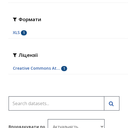
Формати
XLS
1
Ліцензії
Creative Commons At...
1
Впорядкувати по