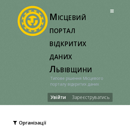
Перейти
до
Місцевий
вмісту
портал
відкритих
даних
Львівщини
Типове рішення Місцевого
порталу відкритих даних
Увійти
Зареєструватись
Організації