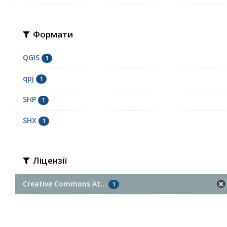
Формати
QGIS
1
qpj
1
SHP
1
SHX
1
Ліцензії
Creative Commons At...
1