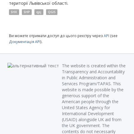
території Львівської області.
SHX
SHP
qpj
QGIS
Ви можете отримати доступ до цього реєстру через
API
(see
Документація API
).
The website is created within the
Transparency and Accountability
in Public Administration and
Services Program/TAPAS. This
website is made possible by the
generous support of the
American people through the
United States Agency for
International Development
(USAID) alongside UK aid from
the UK government. The
contents do not necessarily