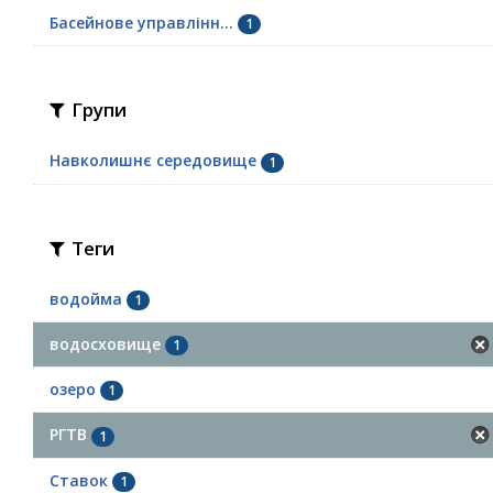
Басейнове управлінн...
1
Групи
Навколишнє середовище
1
Теги
водойма
1
водосховище
1
озеро
1
РГТВ
1
Ставок
1