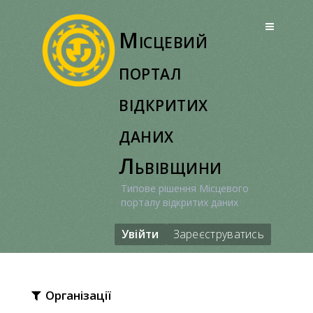
Перейти
до
Місцевий
вмісту
портал
відкритих
даних
Львівщини
Типове рішення Місцевого
порталу відкритих даних
Увійти
Зареєструватись
Організації