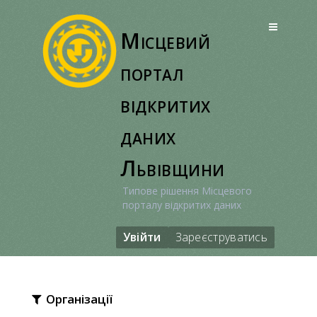
Перейти
до
Місцевий
вмісту
портал
відкритих
даних
Львівщини
Типове рішення Місцевого
порталу відкритих даних
Увійти
Зареєструватись
Організації