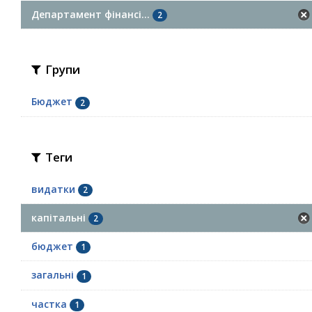
Департамент фінансі...
2
Групи
Бюджет
2
Теги
видатки
2
капітальні
2
бюджет
1
загальні
1
частка
1