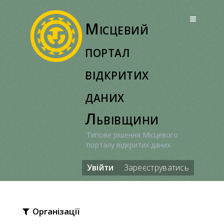
Перейти
до
Місцевий
вмісту
портал
відкритих
даних
Львівщини
Типове рішення Місцевого
порталу відкритих даних
Увійти
Зареєструватись
Організації