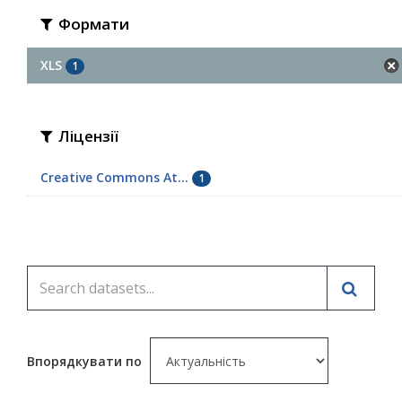
Формати
XLS
1
Ліцензії
Creative Commons At...
1
Впорядкувати по