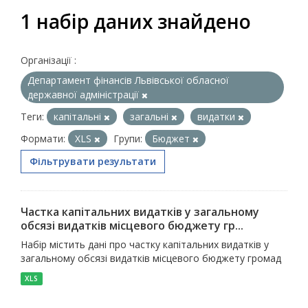
1 набір даних знайдено
Організації :
Департамент фінансів Львівської обласної
державної адміністрації
Теги:
капітальні
загальні
видатки
Формати:
XLS
Групи:
Бюджет
Фільтрувати результати
Частка капітальних видатків у загальному
обсязі видатків місцевого бюджету гр...
Набір містить дані про частку капітальних видатків у
загальному обсязі видатків місцевого бюджету громад
XLS