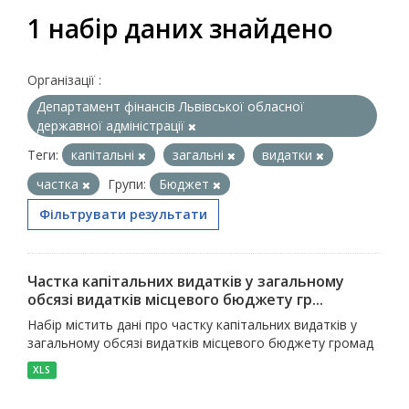
1 набір даних знайдено
Організації :
Департамент фінансів Львівської обласної
державної адміністрації
Теги:
капітальні
загальні
видатки
частка
Групи:
Бюджет
Фільтрувати результати
Частка капітальних видатків у загальному
обсязі видатків місцевого бюджету гр...
Набір містить дані про частку капітальних видатків у
загальному обсязі видатків місцевого бюджету громад
XLS