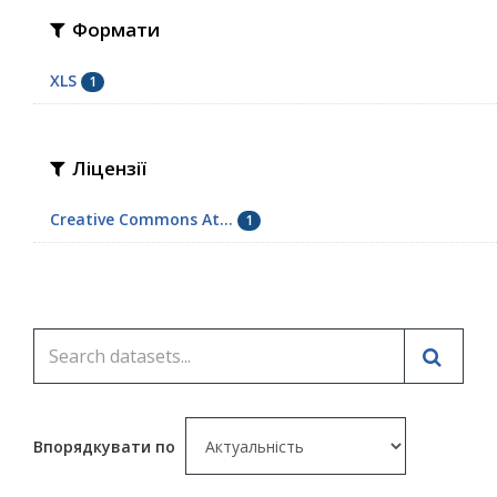
Формати
XLS
1
Ліцензії
Creative Commons At...
1
Впорядкувати по