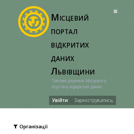
Перейти
до
Місцевий
вмісту
портал
відкритих
даних
Львівщини
Типове рішення Місцевого
порталу відкритих даних
Увійти
Зареєструватись
Організації