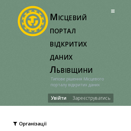
Перейти
до
Місцевий
вмісту
портал
відкритих
даних
Львівщини
Типове рішення Місцевого
порталу відкритих даних
Увійти
Зареєструватись
Організації