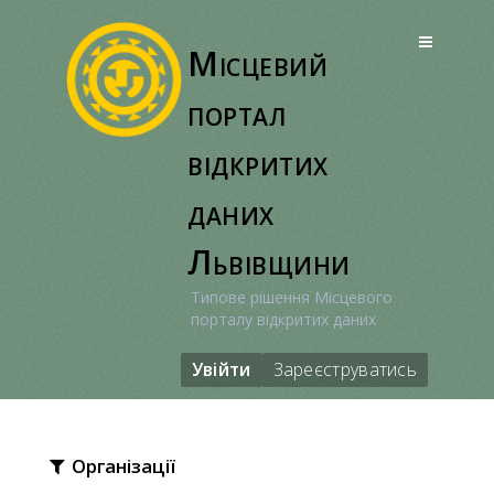
Перейти
до
Місцевий
вмісту
портал
відкритих
даних
Львівщини
Типове рішення Місцевого
порталу відкритих даних
Увійти
Зареєструватись
Організації