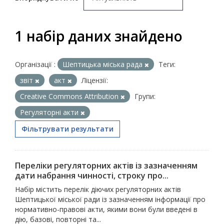
1 набір даних знайдено
Організації :
Шептицька міська рада
Теги:
звіт
акт
Ліцензії:
Creative Commons Attribution
Групи:
Регуляторні акти
Фільтрувати результати
Переліки регуляторних актів із зазначенням
дати набрання чинності, строку про...
Набір містить перелік діючих регуляторних актів
Шептицької міської ради із зазначенням інформації про
нормативно-правові акти, якими вони були введені в
дію, базові, повторні та...