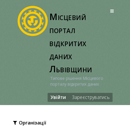
Перейти
до
Місцевий
вмісту
портал
відкритих
даних
Львівщини
Типове рішення Місцевого
порталу відкритих даних
Увійти
Зареєструватись
Організації