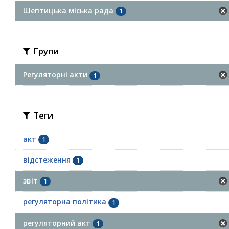
Шептицька міська рада
1
Групи
Регуляторні акти
1
Теги
акт
1
відстеження
1
звіт
1
регуляторна політика
1
регуляторний акт
1