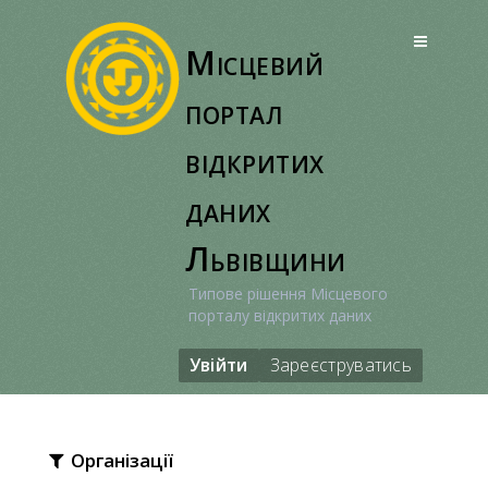
Перейти
до
Місцевий
вмісту
портал
відкритих
даних
Львівщини
Типове рішення Місцевого
порталу відкритих даних
Увійти
Зареєструватись
Організації