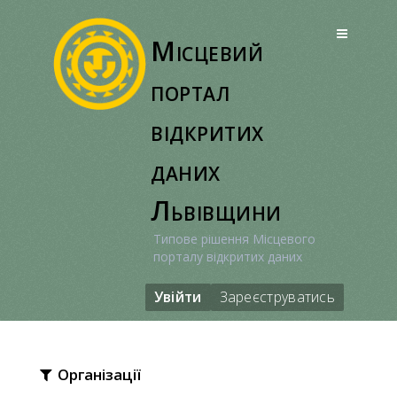
Перейти
до
Місцевий
вмісту
портал
відкритих
даних
Львівщини
Типове рішення Місцевого
порталу відкритих даних
Увійти
Зареєструватись
Організації