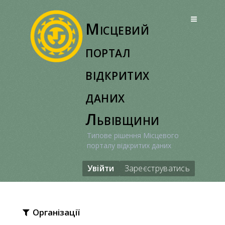
Перейти
до
Місцевий
вмісту
портал
відкритих
даних
Львівщини
Типове рішення Місцевого
порталу відкритих даних
Увійти
Зареєструватись
Організації