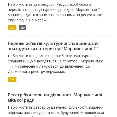
Набір містить два ресурси. Ресурс listOfReports —
перелік звітів структурних підрозділів Моршинської
міської ради, включно з посиланнями на ресурси, що
оприлюднені в мережі...
CSV
ZIP
Перелік об'єктів культурної спадщини, що
знаходяться на території Моршинської ТГ
Набір містить відомості про об'єкти культурної
спадщини, що знаходяться на території Моршинської
ТГ, які занесені /плануються до включення до
Державного реєстру нерухомих...
CSV
Реєстр будівельної діяльності Моршинської
міської ради
Набір містить реєстр будівельної діяльності, виданих
відділом архітектури та містобудування Моршинської