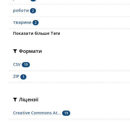
роботи
2
тварини
2
Показати більше Теги
Формати
CSV
19
ZIP
1
Ліцензії
Creative Commons At...
19