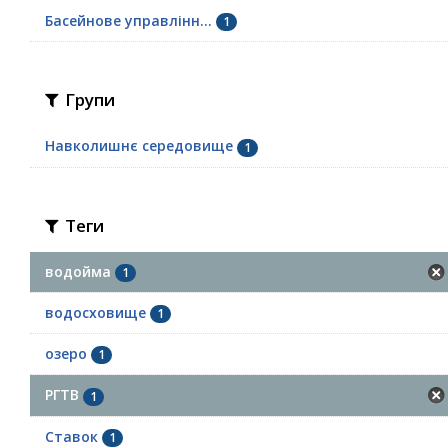
Басейнове управлінн...
1
Групи
Навколишнє середовище
1
Теги
водойма
1
водосховище
1
озеро
1
РГТВ
1
Ставок
1