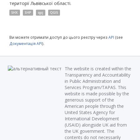
території Львівської області.
SHX
SHP
qpj
QGIS
Ви можете отримати доступ до цього реєстру через
API
(see
Документація API
).
The website is created within the
Transparency and Accountability
in Public Administration and
Services Program/TAPAS. This
website is made possible by the
generous support of the
American people through the
United States Agency for
International Development
(USAID) alongside UK aid from
the UK government. The
contents do not necessarily