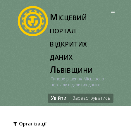
Перейти
до
Місцевий
вмісту
портал
відкритих
даних
Львівщини
Типове рішення Місцевого
порталу відкритих даних
Увійти
Зареєструватись
Організації