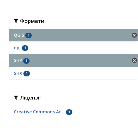
Формати
QGIS
1
qpj
1
SHP
1
SHX
1
Ліцензії
Creative Commons At...
1